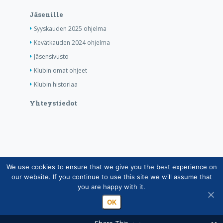
Jäsenille
Syyskauden 2025 ohjelma
Kevätkauden 2024 ohjelma
Jäsensivusto
Klubin omat ohjeet
Klubin historiaa
Yhteystiedot
We use cookies to ensure that we give you the best experience on
Copyright © Suomen Rotarypalvelu ry 2026 |
our website. If you continue to use this site we will assume that
Jäsentietojärjestelmän tietosuojaseloste
|
Henkilötietojen
you are happy with it.
käsittely Rotarytoiminnassa
OK