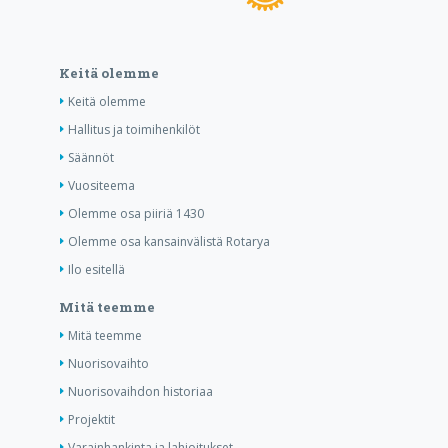
Keitä olemme
Keitä olemme
Hallitus ja toimihenkilöt
Säännöt
Vuositeema
Olemme osa piiriä 1430
Olemme osa kansainvälistä Rotarya
Ilo esitellä
Mitä teemme
Mitä teemme
Nuorisovaihto
Nuorisovaihdon historiaa
Projektit
Varainhankinta ja lahjoitukset