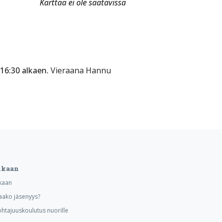
Karttaa ei ole saatavissa
 16:30 alkaen.
Vieraana Hannu
ukaan
kaan
aako jäsenyys?
ohtajuuskoulutus nuorille