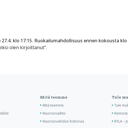
 27.4. klo 17:15. Ruokailumahdollisuus ennen kokousta klo
iksi olen kirjoittanut”.
Mitä teemme
Tule m
Mitä teemme
Tule mu
nkilöt
Nuorisovaihto
Kiinnost
Nuorisovaihdon historiaa
RYLA – J