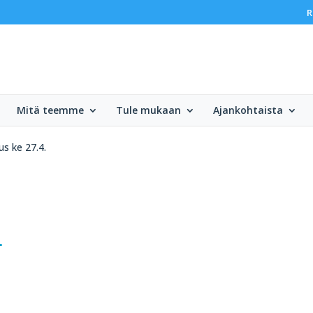
R
Mitä teemme
Tule mukaan
Ajankohtaista
s ke 27.4.
.