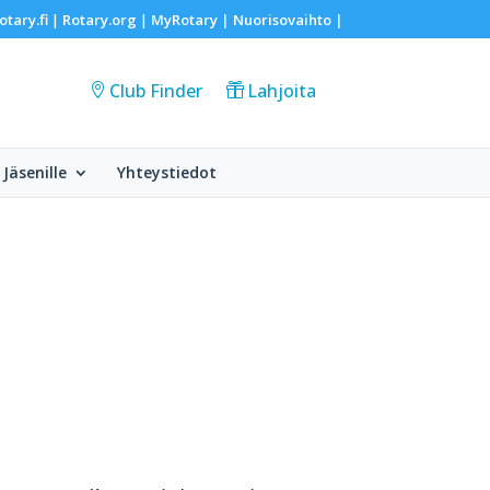
otary.fi
Rotary.org
MyRotary |
Nuorisovaihto
|
|
|
Club Finder
Lahjoita
Jäsenille
Yhteystiedot