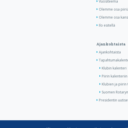
Vuositeema
Olemme osa piiri
Olemme osa kansa
Ilo esitellä
Ajankohtaista
Ajankohtaista
Tapahtumakalente
Klubin kalenteri
Piirin kalenteriin
Klubien ja piiri
Suomen Rotaryn 
Presidentin uutise