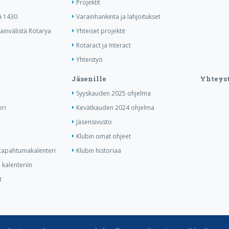
Projektit
ä 1430
Varainhankinta ja lahjoitukset
invälistä Rotarya
Yhteiset projektit
Rotaract ja Interact
Yhteistyö
Jäsenille
Yhteyst
Syyskauden 2025 ohjelma
ri
Kevätkauden 2024 ohjelma
Jäsensivusto
Klubin omat ohjeet
n tapahtumakalenteri
Klubin historiaa
kalenteriin
t