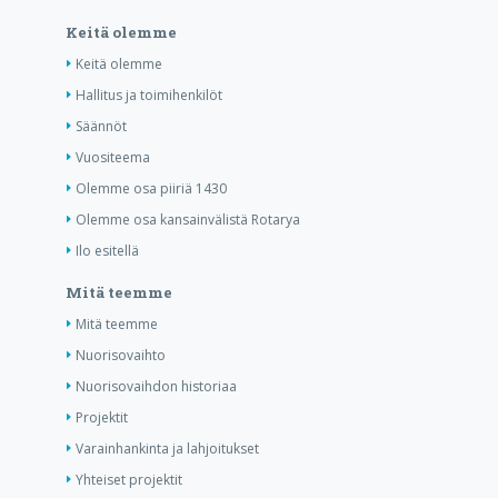
Keitä olemme
Keitä olemme
Hallitus ja toimihenkilöt
Säännöt
Vuositeema
Olemme osa piiriä 1430
Olemme osa kansainvälistä Rotarya
Ilo esitellä
Mitä teemme
Mitä teemme
Nuorisovaihto
Nuorisovaihdon historiaa
Projektit
Varainhankinta ja lahjoitukset
Yhteiset projektit