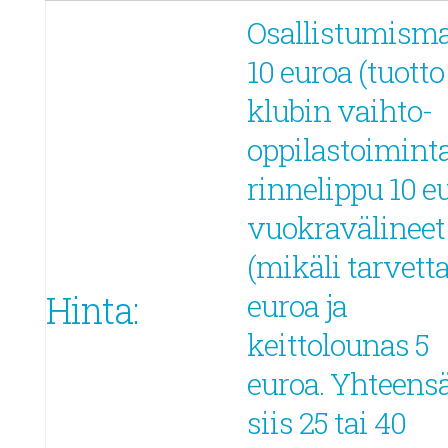
Osallistumism
10 euroa (tuotto
klubin vaihto-
oppilastoiminta
rinnelippu 10 e
vuokravälineet
(mikäli tarvetta
Hinta:
euroa ja
keittolounas 5
euroa. Yhteens
siis 25 tai 40