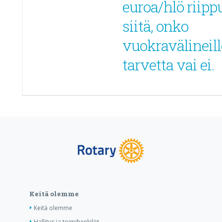
euroa/hlö riipp
siitä, onko
vuokravälineill
tarvetta vai ei.
Keitä olemme
Keitä olemme
Hallitus ja toimihenkilöt