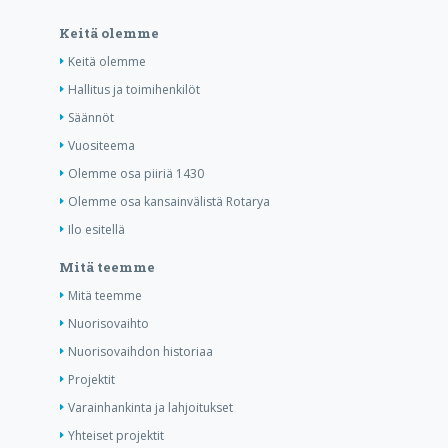
Keitä olemme
Keitä olemme
Hallitus ja toimihenkilöt
Säännöt
Vuositeema
Olemme osa piiriä 1430
Olemme osa kansainvälistä Rotarya
Ilo esitellä
Mitä teemme
Mitä teemme
Nuorisovaihto
Nuorisovaihdon historiaa
Projektit
Varainhankinta ja lahjoitukset
Yhteiset projektit