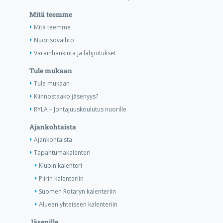
Mitä teemme
Mitä teemme
Nuorisovaihto
Varainhankinta ja lahjoitukset
Tule mukaan
Tule mukaan
Kiinnostaako jäsenyys?
RYLA – Johtajuuskoulutus nuorille
Ajankohtaista
Ajankohtaista
Tapahtumakalenteri
Klubin kalenteri
Piirin kalenteriin
Suomen Rotaryn kalenteriin
Alueen yhteiseen kalenteriin
Jäsenille