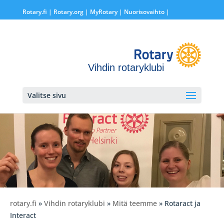
Rotary.fi
|
Rotary.org
|
MyRotary |
Nuorisovaihto
|
Vihdin rotaryklubi
Valitse sivu
rotary.fi
»
Vihdin rotaryklubi
»
Mitä teemme
» Rotaract ja
Interact