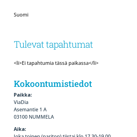
Suomi
Tulevat tapahtumat
<li>Ei tapahtumia tässä paikassa</li>
Kokoontumistiedot
Paikka:
ViaDia
Asemantie 1 A
03100 NUMMELA
Aika:
Joka toinen (pariton) tiistai klo 17.30-19.00