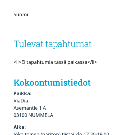
Suomi
Tulevat tapahtumat
<li>Ei tapahtumia tässä paikassa</li>
Kokoontumistiedot
Paikka:
ViaDia
Asemantie 1 A
03100 NUMMELA
Aika:
Joka toinen (pariton) tiistai klo 17.30-19.00