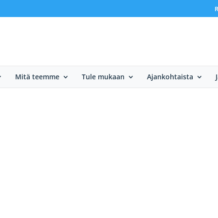
R
Mitä teemme
Tule mukaan
Ajankohtaista