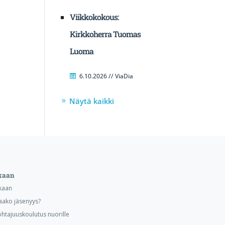
Viikkokokous:
Kirkkoherra Tuomas
Luoma
6.10.2026 // ViaDia
Näytä kaikki
kaan
kaan
aako jäsenyys?
ohtajuuskoulutus nuorille