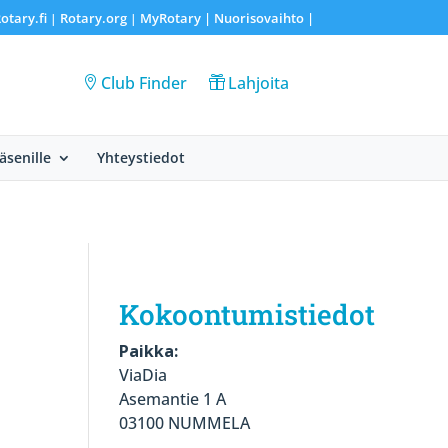
otary.fi
Rotary.org
MyRotary |
Nuorisovaihto
|
|
|
Club Finder
Lahjoita
Jäsenille
Yhteystiedot
Kokoontumistiedot
Paikka:
ViaDia
Asemantie 1 A
03100 NUMMELA