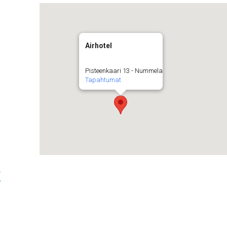
Airhotel
Pisteenkaari 13 - Nummela
Tapahtumat
t