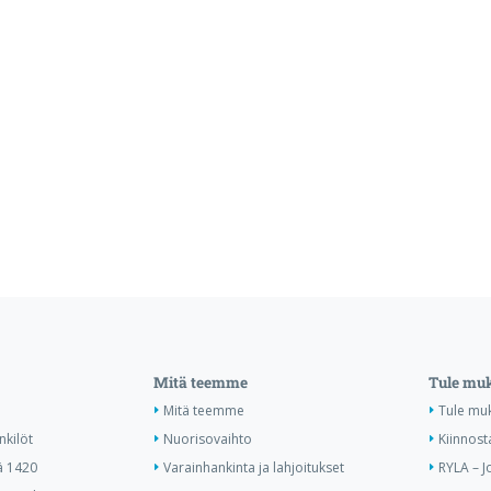
Mitä teemme
Tule mu
Mitä teemme
Tule mu
nkilöt
Nuorisovaihto
Kiinnost
ä 1420
Varainhankinta ja lahjoitukset
RYLA – J