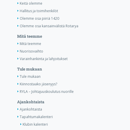
Keitä olemme
Hallitus ja toimihenkilöt
Olemme osa piiriä 1420
Olemme osa kansainvälistä Rotarya
Mitä teemme
Mitä teemme
Nuorisovaihto
Varainhankinta ja lahjoitukset
Tule mukaan
Tule mukaan
Kiinnostaako jäsenyys?
RYLA – Johtajuuskoulutus nuorille
Ajankohtaista
Ajankohtaista
Tapahtumakalenteri
Klubin kalenteri