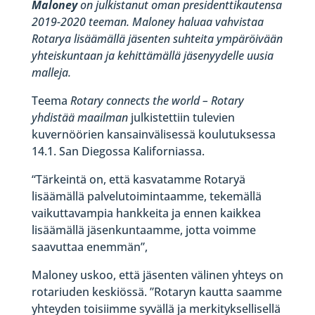
Maloney
on julkistanut oman presidenttikautensa
2019-2020 teeman. Maloney haluaa vahvistaa
Rotarya lisäämällä jäsenten suhteita ympäröivään
yhteiskuntaan ja kehittämällä jäsenyydelle uusia
malleja.
Teema
Rotary connects the world –
Rotary
yhdistää maailman
julkistettiin tulevien
kuvernöörien kansainvälisessä koulutuksessa
14.1. San Diegossa Kaliforniassa.
“Tärkeintä on, että kasvatamme Rotaryä
lisäämällä palvelutoimintaamme, tekemällä
vaikuttavampia hankkeita ja ennen kaikkea
lisäämällä jäsenkuntaamme, jotta voimme
saavuttaa enemmän”,
Maloney uskoo, että jäsenten välinen yhteys on
rotariuden keskiössä. ”Rotaryn kautta saamme
yhteyden toisiimme syvällä ja merkityksellisellä