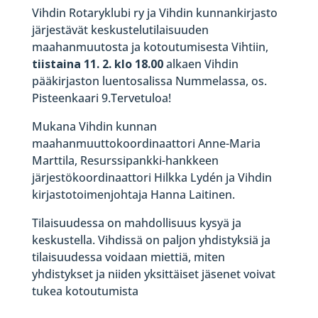
Vihdin Rotaryklubi ry ja Vihdin kunnankirjasto
järjestävät keskustelutilaisuuden
maahanmuutosta ja kotoutumisesta Vihtiin,
tiistaina 11. 2. klo 18.00
alkaen Vihdin
pääkirjaston luentosalissa Nummelassa, os.
Pisteenkaari 9.Tervetuloa!
Mukana Vihdin kunnan
maahanmuuttokoordinaattori Anne-Maria
Marttila, Resurssipankki-hankkeen
järjestökoordinaattori Hilkka Lydén ja Vihdin
kirjastotoimenjohtaja Hanna Laitinen.
Tilaisuudessa on mahdollisuus kysyä ja
keskustella. Vihdissä on paljon yhdistyksiä ja
tilaisuudessa voidaan miettiä, miten
yhdistykset ja niiden yksittäiset jäsenet voivat
tukea kotoutumista