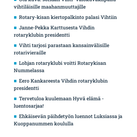
vihtiläisille maahanmuuttajille
Rotary-kisan kiertopalkinto palasi Vihtiin
Janne-Pekka Karttusesta Vihdin
rotaryklubin presidentti
Vihti tarjosi parastaan kansainvälisille
rotarivieraille
Lohjan rotaryklubi voitti Rotarykisan
Nummelassa
Eero Kankareesta Vihdin rotaryklubin
presidentti
Tervetuloa kuulemaan Hyvä elämä -
luentosarjaa!
Ehkäisevän päihdetyön luennot Luksiassa ja
Kuoppanummen koululla