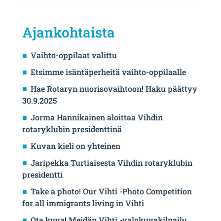
Ajankohtaista
Vaihto-oppilaat valittu
Etsimme isäntäperheitä vaihto-oppilaalle
Hae Rotaryn nuorisovaihtoon! Haku päättyy
30.9.2025
Jorma Hannikainen aloittaa Vihdin
rotaryklubin presidenttinä
Kuvan kieli on yhteinen
Jaripekka Turtiaisesta Vihdin rotaryklubin
presidentti
Take a photo! Our Vihti -Photo Competition
for all immigrants living in Vihti
Ota kuva! Meidän Vihti -valokuvakilpailu