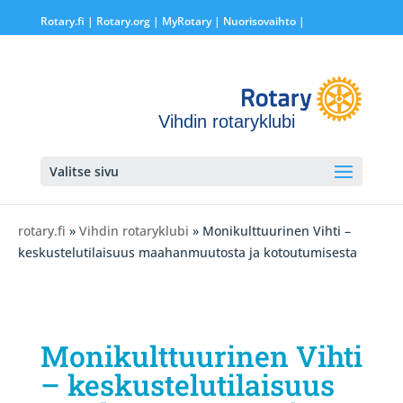
Rotary.fi
|
Rotary.org
|
MyRotary |
Nuorisovaihto
|
Vihdin rotaryklubi
Valitse sivu
rotary.fi
»
Vihdin rotaryklubi
» Monikulttuurinen Vihti –
keskustelutilaisuus maahanmuutosta ja kotoutumisesta
Monikulttuurinen Vihti
– keskustelutilaisuus