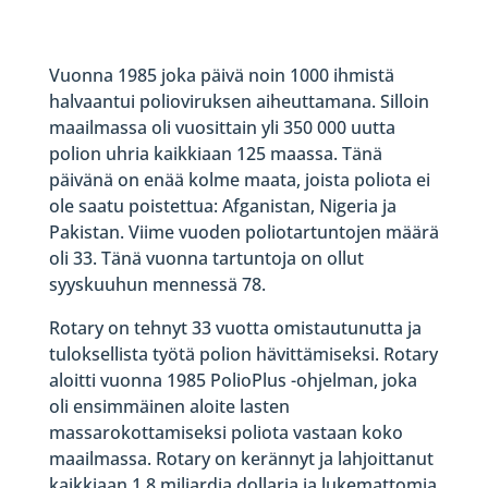
Vuonna 1985 joka päivä noin 1000 ihmistä
halvaantui polioviruksen aiheuttamana. Silloin
maailmassa oli vuosittain yli 350 000 uutta
polion uhria kaikkiaan 125 maassa. Tänä
päivänä on enää kolme maata, joista poliota ei
ole saatu poistettua: Afganistan, Nigeria ja
Pakistan. Viime vuoden poliotartuntojen määrä
oli 33. Tänä vuonna tartuntoja on ollut
syyskuuhun mennessä 78.
Rotary on tehnyt 33 vuotta omistautunutta ja
tuloksellista työtä polion hävittämiseksi. Rotary
aloitti vuonna 1985 PolioPlus -ohjelman, joka
oli ensimmäinen aloite lasten
massarokottamiseksi poliota vastaan koko
maailmassa. Rotary on kerännyt ja lahjoittanut
kaikkiaan 1,8 miljardia dollaria ja lukemattomia