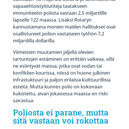
vapaaehtoistyötunteja taatakseen
immuniteetin poliota vastaan 2,5 miljardille
lapselle 122 maassa. Lisäksi Rotaryn
kannustamana monien maiden hallitukset ovat
osallistuneet polion vastaiseen työhön 7,2
miljardilla dollarilla.
Viimeisten muutamien jäljellä olevien
tartuntojen estäminen on erittäin vaikeaa, sillä
ne esiintyvät maissa, jotka ovat sodan tai
konfiklien kourissa, niissä on huono julkinen
infrastuktuuri ja paljon erilaisia kulttuurillisia
esteitä. Mutta kunnes polio on kokonaan
kukistettu, aivan jokaisessa maassa on riski
sairastua.
Poliosta ei parane, mutta
sitä vastaan voi rokottaa