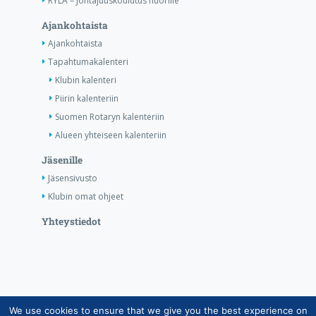
RYLA – Johtajuuskoulutus nuorille
Ajankohtaista
Ajankohtaista
Tapahtumakalenteri
Klubin kalenteri
Piirin kalenteriin
Suomen Rotaryn kalenteriin
Alueen yhteiseen kalenteriin
Jäsenille
Jäsensivusto
Klubin omat ohjeet
Yhteystiedot
We use cookies to ensure that we give you the best experience on
Copyright © Suomen Rotarypalvelu ry 2026 |