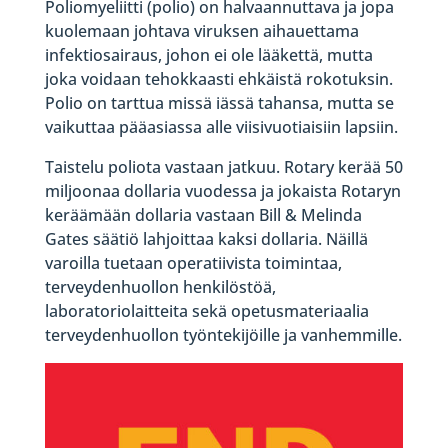
Poliomyeliitti (polio) on halvaannuttava ja jopa
kuolemaan johtava viruksen aihauettama
infektiosairaus, johon ei ole lääkettä, mutta
joka voidaan tehokkaasti ehkäistä rokotuksin.
Polio on tarttua missä iässä tahansa, mutta se
vaikuttaa pääasiassa alle viisivuotiaisiin lapsiin.
Taistelu poliota vastaan jatkuu. Rotary kerää 50
miljoonaa dollaria vuodessa ja jokaista Rotaryn
keräämään dollaria vastaan Bill & Melinda
Gates säätiö lahjoittaa kaksi dollaria. Näillä
varoilla tuetaan operatiivista toimintaa,
terveydenhuollon henkilöstöä,
laboratoriolaitteita sekä opetusmateriaalia
terveydenhuollon työntekijöille ja vanhemmille.