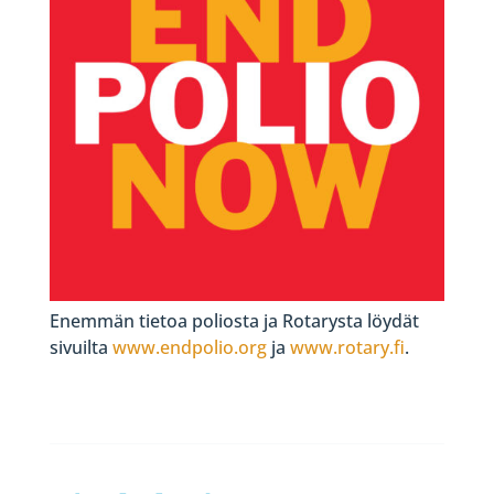
Enemmän tietoa poliosta ja Rotarysta löydät
sivuilta
www.endpolio.org
ja
www.rotary.fi
.