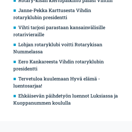
Rotary-kisan kiertopalkinto palasi Vihtiin
Janne-Pekka Karttusesta Vihdin
rotaryklubin presidentti
Vihti tarjosi parastaan kansainvälisille
rotarivieraille
Lohjan rotaryklubi voitti Rotarykisan
Nummelassa
Eero Kankareesta Vihdin rotaryklubin
presidentti
Tervetuloa kuulemaan Hyvä elämä -
luentosarjaa!
Ehkäisevän päihdetyön luennot Luksiassa ja
Kuoppanummen koululla