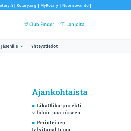
otary.fi
Rotary.org
MyRotary |
Nuorisovaihto
|
|
|
Club Finder
Lahjoita
Jäsenille
Yhteystiedot
Ajankohtaista
LikaOlika-projekti
vihdoin päätökseen
Perinteinen
talvitapahtuma