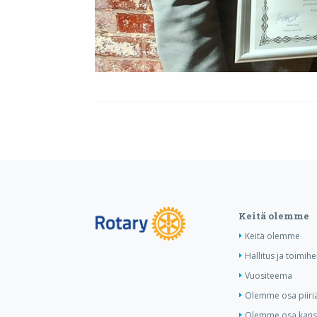
Keitä olemme
Keitä olemme
Hallitus ja toimihe
Vuositeema
Olemme osa piiri
Olemme osa kansa