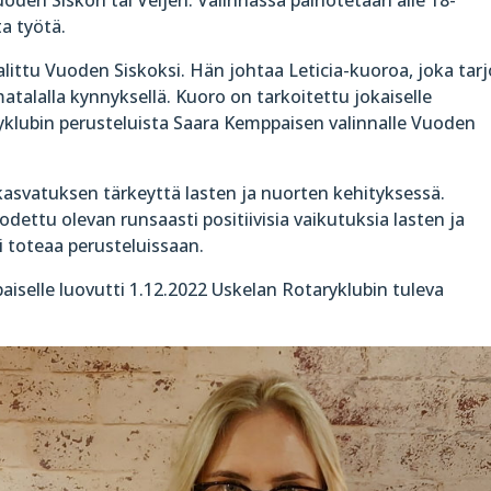
a työtä.
littu Vuoden Siskoksi. Hän johtaa Leticia-kuoroa, joka tar
alalla kynnyksellä. Kuoro on tarkoitettu jokaiselle
ryklubin perusteluista Saara Kemppaisen valinnalle Vuoden
kasvatuksen tärkeyttä lasten ja nuorten kehityksessä.
todettu olevan runsaasti positiivisia vaikutuksia lasten ja
 toteaa perusteluissaan.
selle luovutti 1.12.2022 Uskelan Rotaryklubin tuleva