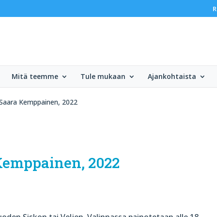
R
Mitä teemme
Tule mukaan
Ajankohtaista
Saara Kemppainen, 2022
Kemppainen, 2022
uoden Siskon tai Veljen. Valinnassa painotetaan alle 18-