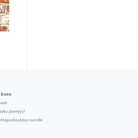
ukaan
kaan
aako jäsenyys?
ohtajuuskoulutus nuorille