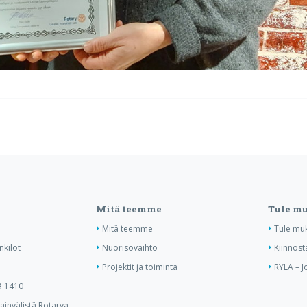
Mitä teemme
Tule m
Mitä teemme
Tule mu
nkilöt
Nuorisovaihto
Kiinnost
Projektit ja toiminta
RYLA – J
ä 1410
invälistä Rotarya