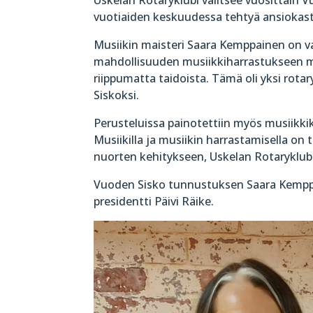
vuotiaiden keskuudessa tehtyä ansiokast
Musiikin maisteri Saara Kemppainen on va
mahdollisuuden musiikkiharrastukseen mat
riippumatta taidoista. Tämä oli yksi rota
Siskoksi.
Perusteluissa painotettiin myös musiikki
Musiikilla ja musiikin harrastamisella on 
nuorten kehitykseen, Uskelan Rotaryklubi
Vuoden Sisko tunnustuksen Saara Kemppai
presidentti Päivi Räike.