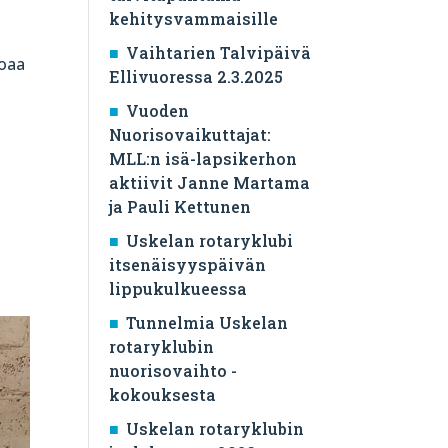
kehitysvammaisille
Vaihtarien Talvipäivä
joaa
Ellivuoressa 2.3.2025
Vuoden
Nuorisovaikuttajat:
MLL:n isä-lapsikerhon
aktiivit Janne Martama
ja Pauli Kettunen
Uskelan rotaryklubi
itsenäisyyspäivän
lippukulkueessa
Tunnelmia Uskelan
rotaryklubin
nuorisovaihto -
kokouksesta
Uskelan rotaryklubin