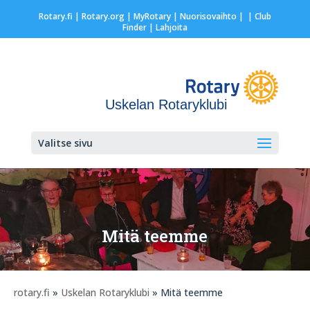
Rotary.fi
|
Rotary.org
|
MyRotary |
Nuorisovaihto
|
| Club
Finder
| Lahjoita
Uskelan Rotaryklubi
Valitse sivu
Mitä teemme
rotary.fi
»
Uskelan Rotaryklubi
» Mitä teemme