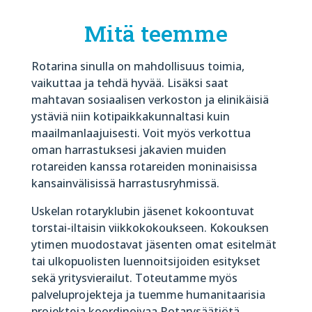
Mitä teemme
Rotarina sinulla on mahdollisuus toimia,
vaikuttaa ja tehdä hyvää. Lisäksi saat
mahtavan sosiaalisen verkoston ja elinikäisiä
ystäviä niin kotipaikkakunnaltasi kuin
maailmanlaajuisesti. Voit myös verkottua
oman harrastuksesi jakavien muiden
rotareiden kanssa rotareiden moninaisissa
kansainvälisissä harrastusryhmissä.
Uskelan rotaryklubin jäsenet kokoontuvat
torstai-iltaisin viikkokokoukseen. Kokouksen
ytimen muodostavat jäsenten omat esitelmät
tai ulkopuolisten luennoitsijoiden esitykset
sekä yritysvierailut. Toteutamme myös
palveluprojekteja ja tuemme humanitaarisia
projekteja koordinoivaa Rotarysäätiötä.