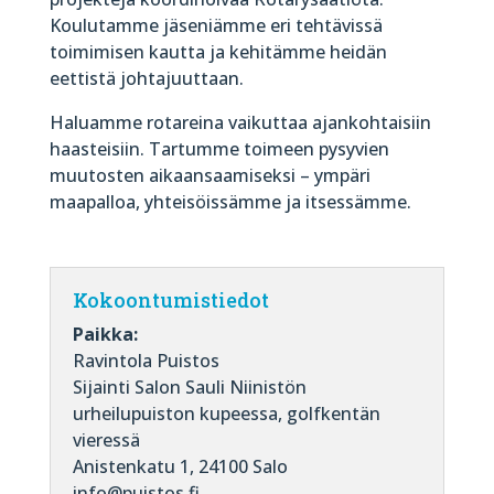
Koulutamme jäseniämme eri tehtävissä
toimimisen kautta ja kehitämme heidän
eettistä johtajuuttaan.
Haluamme rotareina vaikuttaa ajankohtaisiin
haasteisiin. Tartumme toimeen pysyvien
muutosten aikaansaamiseksi – ympäri
maapalloa, yhteisöissämme ja itsessämme.
Kokoontumistiedot
Paikka:
Ravintola Puistos
Sijainti Salon Sauli Niinistön
urheilupuiston kupeessa, golfkentän
vieressä
Anistenkatu 1, 24100 Salo
info@puistos.fi