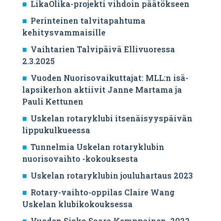
LikaOlika-projekti vihdoin päätökseen
Perinteinen talvitapahtuma
kehitysvammaisille
Vaihtarien Talvipäivä Ellivuoressa
2.3.2025
Vuoden Nuorisovaikuttajat: MLL:n isä-
lapsikerhon aktiivit Janne Martama ja
Pauli Kettunen
Uskelan rotaryklubi itsenäisyyspäivän
lippukulkueessa
Tunnelmia Uskelan rotaryklubin
nuorisovaihto -kokouksesta
Uskelan rotaryklubin jouluhartaus 2023
Rotary-vaihto-oppilas Claire Wang
Uskelan klubikokouksessa
Vuoden Sisko Saara Kemppainen, 2022