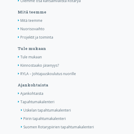
Olemme osa kansainvälistä Rotarya
Mitä teemme
Mitä teemme
Nuorisovaihto
Projektit ja toiminta
Tule mukaan
Tule mukaan
Kiinnostaako jäsenyys?
RYLA – Johtajuuskoulutus nuorille
Ajankohtaista
Ajankohtaista
Tapahtumakalenteri
Uskelan tapahtumakalenteri
Piirin tapahtumakalenteri
Suomen Rotarypiirien tapahtumakalenteri