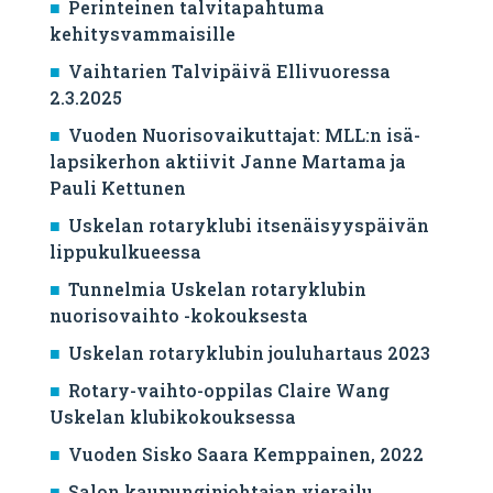
Perinteinen talvitapahtuma
kehitysvammaisille
Vaihtarien Talvipäivä Ellivuoressa
2.3.2025
Vuoden Nuorisovaikuttajat: MLL:n isä-
lapsikerhon aktiivit Janne Martama ja
Pauli Kettunen
Uskelan rotaryklubi itsenäisyyspäivän
lippukulkueessa
Tunnelmia Uskelan rotaryklubin
nuorisovaihto -kokouksesta
Uskelan rotaryklubin jouluhartaus 2023
Rotary-vaihto-oppilas Claire Wang
Uskelan klubikokouksessa
Vuoden Sisko Saara Kemppainen, 2022
Salon kaupunginjohtajan vierailu