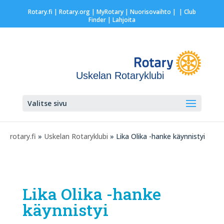
Rotary.fi
|
Rotary.org
|
MyRotary |
Nuorisovaihto
|
| Club
Finder
| Lahjoita
Uskelan Rotaryklubi
Valitse sivu
rotary.fi
»
Uskelan Rotaryklubi
» Lika Olika -hanke käynnistyi
Lika Olika -hanke
käynnistyi