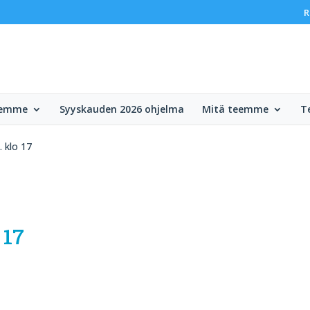
R
lemme
Syyskauden 2026 ohjelma
Mitä teemme
T
. klo 17
 17