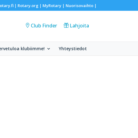
otary.fi
Rotary.org
MyRotary |
Nuorisovaihto
|
|
|
Club Finder
Lahjoita
ervetuloa klubiimme!
Yhteystiedot