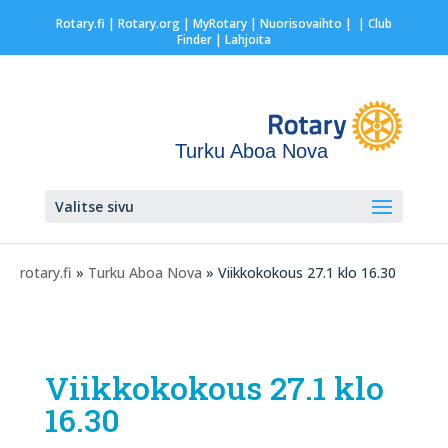
Rotary.fi
|
Rotary.org
|
MyRotary |
Nuorisovaihto
|
| Club
Finder
| Lahjoita
Turku Aboa Nova
Valitse sivu
rotary.fi
»
Turku Aboa Nova
» Viikkokokous 27.1 klo 16.30
Viikkokokous 27.1 klo
16.30