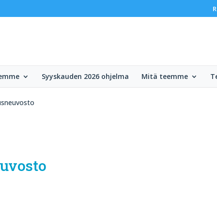
R
lemme
Syyskauden 2026 ohjelma
Mitä teemme
T
usneuvosto
uvosto