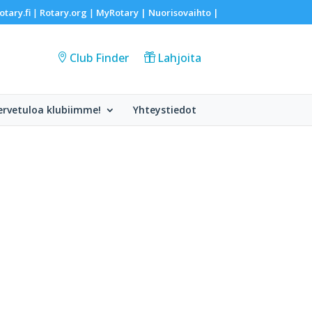
otary.fi
Rotary.org
MyRotary |
Nuorisovaihto
|
|
|
Club Finder
Lahjoita
ervetuloa klubiimme!
Yhteystiedot