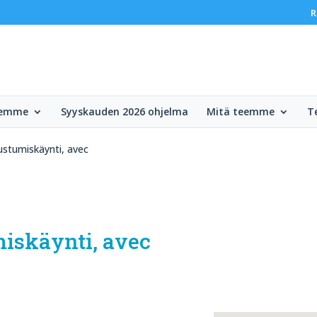
R
lemme
Syyskauden 2026 ohjelma
Mitä teemme
T
ustumiskäynti, avec
miskäynti, avec