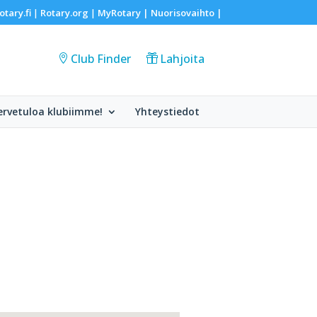
otary.fi
Rotary.org
MyRotary |
Nuorisovaihto
|
|
|
Club Finder
Lahjoita
ervetuloa klubiimme!
Yhteystiedot