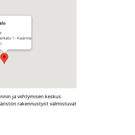
alo
o
nkatu 1 - Kaarina
at
nnin ja viihtymisen keskus.
mpäristön rakennustyöt valmistuvat