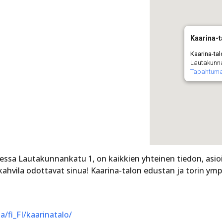
Kaarina-t
Kaarina-tal
Lautakunna
Tapahtum
essa Lautakunnankatu 1, on kaikkien yhteinen tiedon, asioi
askahvila odottavat sinua! Kaarina-talon edustan ja torin y
a/fi_FI/kaarinatalo/