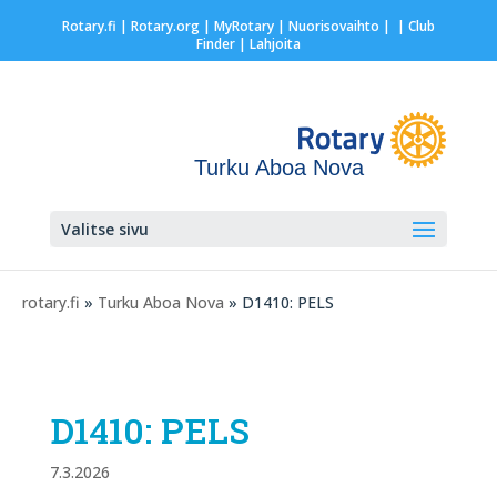
Rotary.fi
|
Rotary.org
|
MyRotary |
Nuorisovaihto
|
| Club
Finder
| Lahjoita
Turku Aboa Nova
Valitse sivu
rotary.fi
»
Turku Aboa Nova
» D1410: PELS
D1410: PELS
7.3.2026