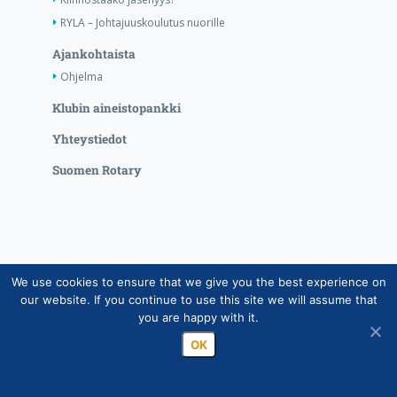
RYLA – Johtajuuskoulutus nuorille
Ajankohtaista
Ohjelma
Klubin aineistopankki
Yhteystiedot
Suomen Rotary
We use cookies to ensure that we give you the best experience on
Copyright © Suomen Rotarypalvelu ry 2026 |
our website. If you continue to use this site we will assume that
Jäsentietojärjestelmän tietosuojaseloste
|
Henkilötietojen
you are happy with it.
käsittely Rotarytoiminnassa
OK