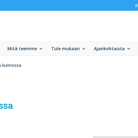
R
Mitä teemme
Tule mukaan
Ajankohtaista
a kunnossa
ssa