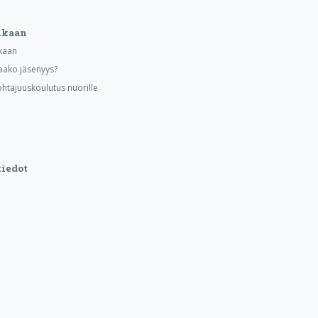
ukaan
kaan
aako jäsenyys?
ohtajuuskoulutus nuorille
iedot