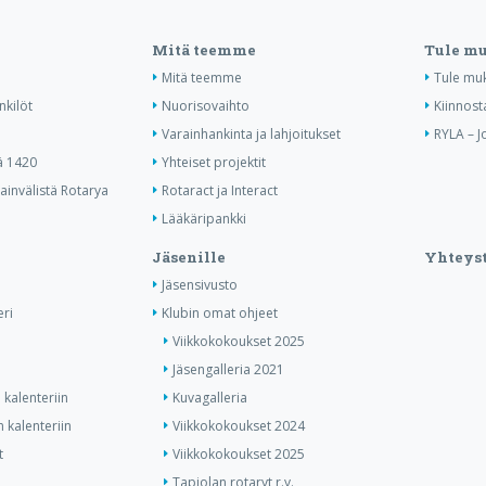
Mitä teemme
Tule m
Mitä teemme
Tule mu
nkilöt
Nuorisovaihto
Kiinnost
Varainhankinta ja lahjoitukset
RYLA – J
ä 1420
Yhteiset projektit
invälistä Rotarya
Rotaract ja Interact
Lääkäripankki
Jäsenille
Yhteyst
Jäsensivusto
ri
Klubin omat ohjeet
Viikkokokoukset 2025
Jäsengalleria 2021
kalenteriin
Kuvagalleria
 kalenteriin
Viikkokokoukset 2024
t
Viikkokokoukset 2025
Tapiolan rotaryt r.y.