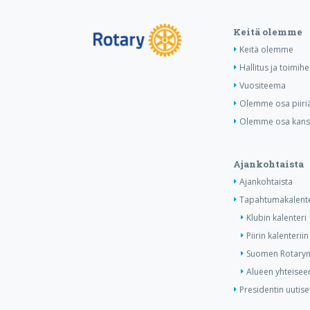
Keitä olemme
Keitä olemme
Hallitus ja toimihe
Vuositeema
Olemme osa piiri
Olemme osa kansa
Ajankohtaista
Ajankohtaista
Tapahtumakalente
Klubin kalenteri
Piirin kalenteriin
Suomen Rotaryn 
Alueen yhteiseen
Presidentin uutise