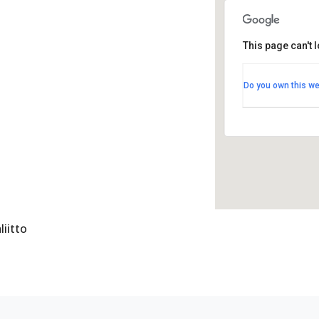
This page can't 
Hotelli Tap
Hotelli Tapio
Do you own this we
Tapionaukio 3
Tapahtumat
liitto