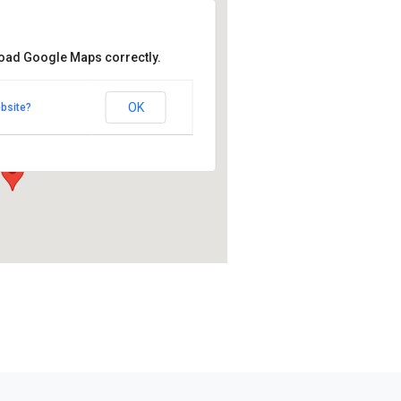
load Google Maps correctly.
iola Garden
la Garden
OK
bsite?
 - Espoo