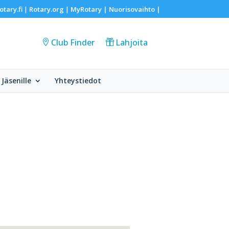
otary.fi
Rotary.org
MyRotary |
Nuorisovaihto
|
|
|
Club Finder
Lahjoita
Jäsenille
Yhteystiedot