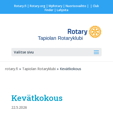
Rotary.fi
|
Rotary.org
|
MyRotary |
Nuorisovaihto
|
| Club
Finder
| Lahjoita
Tapiolan Rotaryklubi
Valitse sivu
rotary.fi
»
Tapiolan Rotaryklubi
» Kevätkokous
Kevätkokous
22.5.2026