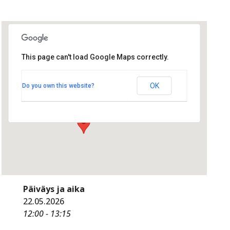
This page can't load Google Maps correctly.
Hotelli Tapiola Garden
Hotelli Tapiola Garden
OK
Do you own this website?
Tapionaukio 3 - Espoo
Tapahtumat
Päiväys ja aika
22.05.2026
12:00 - 13:15