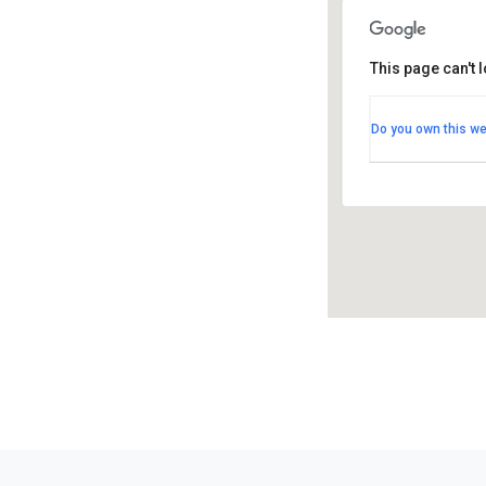
This page can't 
Hotelli Tap
Hotelli Tapio
Do you own this we
Tapionaukio 3
Tapahtumat