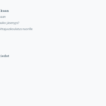
ukaan
kaan
aako jäsenyys?
ohtajuuskoulutus nuorille
iedot