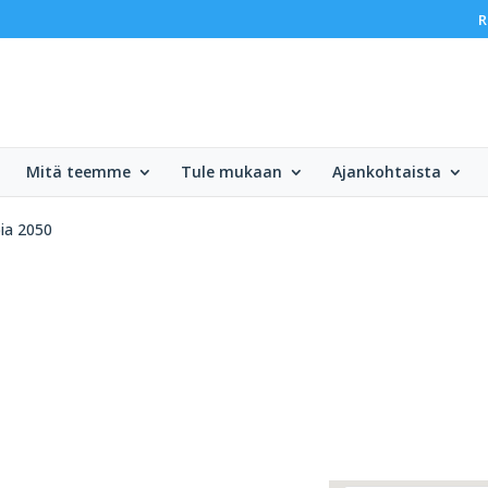
R
Mitä teemme
Tule mukaan
Ajankohtaista
ia 2050