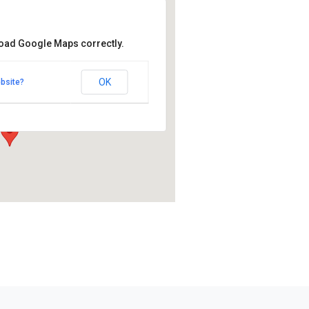
load Google Maps correctly.
iola Garden
la Garden
OK
bsite?
 - Espoo