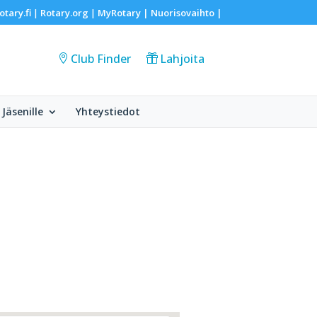
otary.fi
Rotary.org
MyRotary |
Nuorisovaihto
|
|
|
Club Finder
Lahjoita
Jäsenille
Yhteystiedot