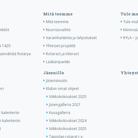
Mitä teemme
Tule m
Mitä teemme
Tule mu
nkilöt
Nuorisovaihto
Kiinnost
Varainhankinta ja lahjoitukset
RYLA – J
ä 1420
Yhteiset projektit
invälistä Rotarya
Rotaract ja Interact
Lääkäripankki
Jäsenille
Yhteyst
Jäsensivusto
ri
Klubin omat ohjeet
Viikkokokoukset 2025
Jäsengalleria 2021
kalenteriin
Kuvagalleria
 kalenteriin
Viikkokokoukset 2024
t
Viikkokokoukset 2025
Tapiolan rotaryt r.y.