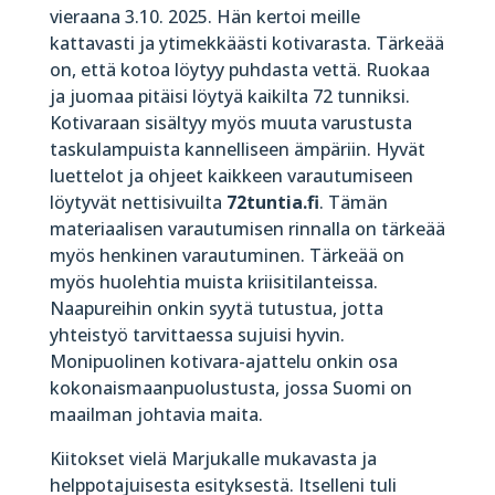
vieraana 3.10. 2025. Hän kertoi meille
kattavasti ja ytimekkäästi kotivarasta. Tärkeää
on, että kotoa löytyy puhdasta vettä. Ruokaa
ja juomaa pitäisi löytyä kaikilta 72 tunniksi.
Kotivaraan sisältyy myös muuta varustusta
taskulampuista kannelliseen ämpäriin. Hyvät
luettelot ja ohjeet kaikkeen varautumiseen
löytyvät nettisivuilta
72tuntia.fi
. Tämän
materiaalisen varautumisen rinnalla on tärkeää
myös henkinen varautuminen. Tärkeää on
myös huolehtia muista kriisitilanteissa.
Naapureihin onkin syytä tutustua, jotta
yhteistyö tarvittaessa sujuisi hyvin.
Monipuolinen kotivara-ajattelu onkin osa
kokonaismaanpuolustusta, jossa Suomi on
maailman johtavia maita.
Kiitokset vielä Marjukalle mukavasta ja
helppotajuisesta esityksestä. Itselleni tuli