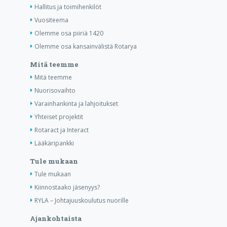
Hallitus ja toimihenkilöt
Vuositeema
Olemme osa piiriä 1420
Olemme osa kansainvälistä Rotarya
Mitä teemme
Mitä teemme
Nuorisovaihto
Varainhankinta ja lahjoitukset
Yhteiset projektit
Rotaract ja Interact
Lääkäripankki
Tule mukaan
Tule mukaan
Kiinnostaako jäsenyys?
RYLA – Johtajuuskoulutus nuorille
Ajankohtaista