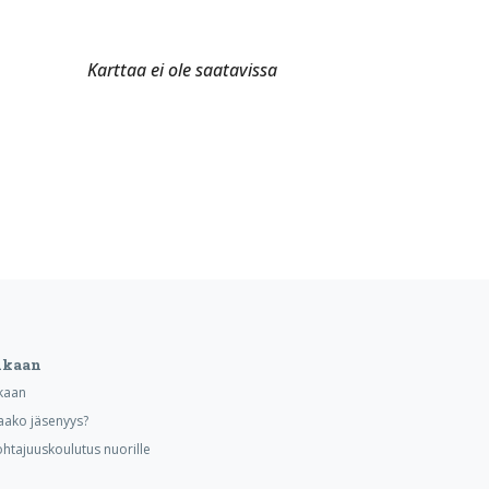
Karttaa ei ole saatavissa
ukaan
kaan
aako jäsenyys?
ohtajuuskoulutus nuorille