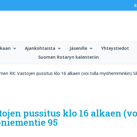
R
ukaan
Ajankohtaista
Jäsenille
Yhteystiedot
Suomen Rotaryn kalenteriin
men RK: Vastojen pussitus klo 16 alkaen (voi tulla myöhemminkin) S
jen pussitus klo 16 alkaen (voi
niementie 95