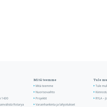
Mitä teemme
Tule m
Mitä teemme
Tule mu
Nuorisovaihto
Kiinnost
ä 1430
Projektit
RYLA – J
invälistä Rotarya
Varainhankinta ja lahjoitukset