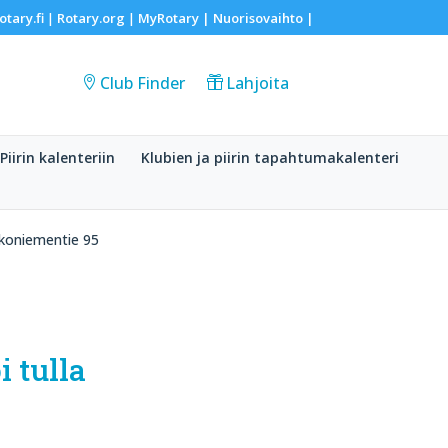
otary.fi
Rotary.org
MyRotary |
Nuorisovaihto
|
|
|
Club Finder
Lahjoita
Piirin kalenteriin
Klubien ja piirin tapahtumakalenteri
ikoniementie 95
 tulla