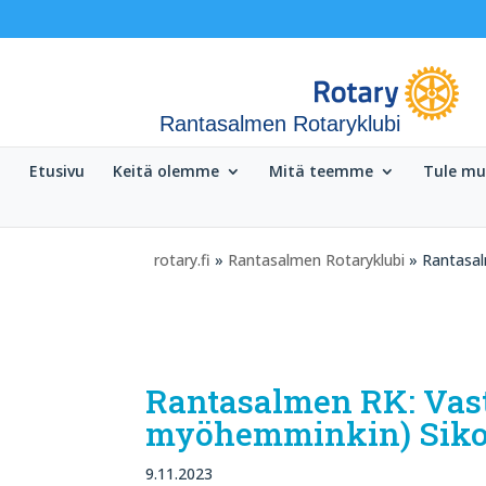
Rantasalmen Rotaryklubi
Etusivu
Keitä olemme
Mitä teemme
Tule m
rotary.fi
»
Rantasalmen Rotaryklubi
» Rantasal
Rantasalmen RK: Vasto
myöhemminkin) Siko
9.11.2023