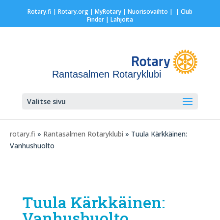
Rotary.fi
|
Rotary.org
|
MyRotary |
Nuorisovaihto
|
| Club
Finder
| Lahjoita
Rantasalmen Rotaryklubi
Valitse sivu
rotary.fi
»
Rantasalmen Rotaryklubi
» Tuula Kärkkäinen:
Vanhushuolto
Tuula Kärkkäinen:
Vanhushuolto