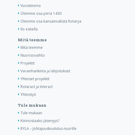
Vuositeema
Olemme osa piiriä 1430
Olemme osa kansainvälistä Rotarya
Ilo esitellä
Mitä teemme
Mitä teemme
Nuorisovaihto
Projektit
Varainhankinta ja lahjoitukset
Yhteiset projektit
Rotaract ja Interact
Yhteistyö
Tule mukaan
Tule mukaan
Kiinnostaako jäsenyys?
RYLA – Johtajuuskoulutus nuorille