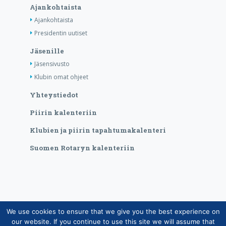
Ajankohtaista
Ajankohtaista
Presidentin uutiset
Jäsenille
Jäsensivusto
Klubin omat ohjeet
Yhteystiedot
Piirin kalenteriin
Klubien ja piirin tapahtumakalenteri
Suomen Rotaryn kalenteriin
We use cookies to ensure that we give you the best experience on
Copyright © Suomen Rotarypalvelu ry 2026 |
our website. If you continue to use this site we will assume that
Jäsentietojärjestelmän tietosuojaseloste
|
Henkilötietojen