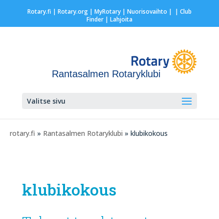
Rotary.fi
|
Rotary.org
|
MyRotary |
Nuorisovaihto
|
| Club
Finder
| Lahjoita
Rantasalmen Rotaryklubi
Valitse sivu
rotary.fi
»
Rantasalmen Rotaryklubi
» klubikokous
klubikokous