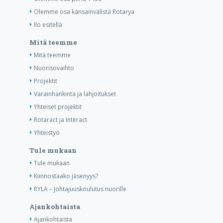
Olemme osa kansainvälistä Rotarya
Ilo esitellä
Mitä teemme
Mitä teemme
Nuorisovaihto
Projektit
Varainhankinta ja lahjoitukset
Yhteiset projektit
Rotaract ja Interact
Yhteistyö
Tule mukaan
Tule mukaan
Kiinnostaako jäsenyys?
RYLA – Johtajuuskoulutus nuorille
Ajankohtaista
Ajankohtaista