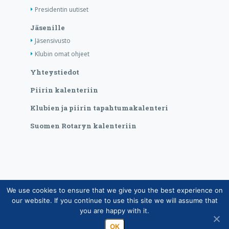
Presidentin uutiset
Jäsenille
Jäsensivusto
Klubin omat ohjeet
Yhteystiedot
Piirin kalenteriin
Klubien ja piirin tapahtumakalenteri
Suomen Rotaryn kalenteriin
We use cookies to ensure that we give you the best experience on
Copyright © Suomen Rotarypalvelu ry 2026 |
our website. If you continue to use this site we will assume that
Jäsentietojärjestelmän tietosuojaseloste
|
Henkilötietojen
you are happy with it.
käsittely Rotarytoiminnassa
OK