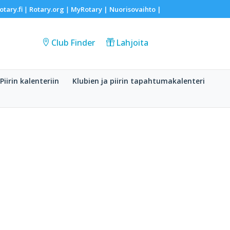
otary.fi
Rotary.org
MyRotary |
Nuorisovaihto
|
|
|
Club Finder
Lahjoita
Piirin kalenteriin
Klubien ja piirin tapahtumakalenteri