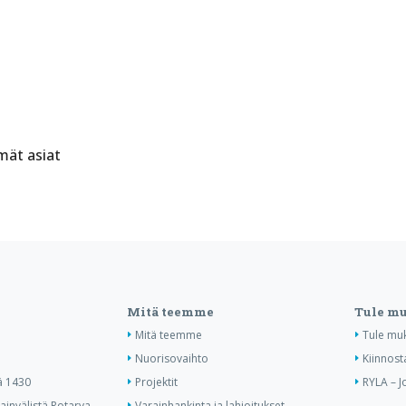
mät asiat
Mitä teemme
Tule m
Mitä teemme
Tule mu
Nuorisovaihto
Kiinnost
ä 1430
Projektit
RYLA – J
invälistä Rotarya
Varainhankinta ja lahjoitukset