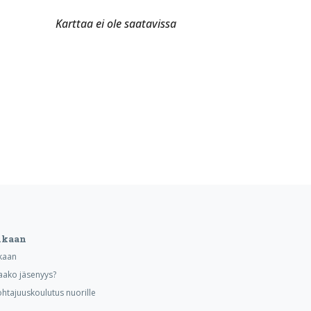
Karttaa ei ole saatavissa
ukaan
kaan
aako jäsenyys?
ohtajuuskoulutus nuorille