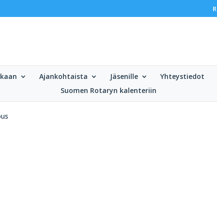
R
ukaan
Ajankohtaista
Jäsenille
Yhteystiedot
Suomen Rotaryn kalenteriin
ous