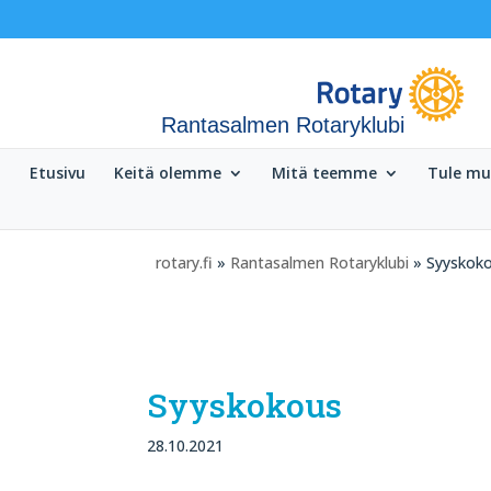
Rantasalmen Rotaryklubi
Etusivu
Keitä olemme
Mitä teemme
Tule m
rotary.fi
»
Rantasalmen Rotaryklubi
» Syyskok
Syyskokous
28.10.2021