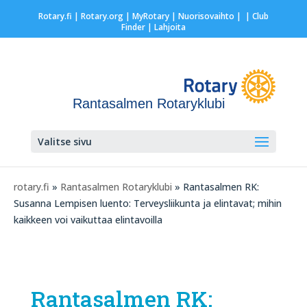
Rotary.fi
|
Rotary.org
|
MyRotary |
Nuorisovaihto
|
| Club
Finder
| Lahjoita
Rantasalmen Rotaryklubi
Valitse sivu
rotary.fi
»
Rantasalmen Rotaryklubi
» Rantasalmen RK:
Susanna Lempisen luento: Terveysliikunta ja elintavat; mihin
kaikkeen voi vaikuttaa elintavoilla
Rantasalmen RK: