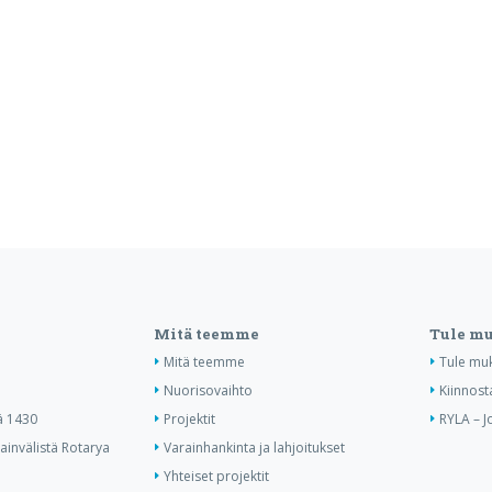
Mitä teemme
Tule m
Mitä teemme
Tule mu
Nuorisovaihto
Kiinnost
ä 1430
Projektit
RYLA – J
invälistä Rotarya
Varainhankinta ja lahjoitukset
Yhteiset projektit