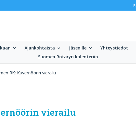
R
ukaan
Ajankohtaista
Jäsenille
Yhteystiedot
Suomen Rotaryn kalenteriin
en RK: Kuvernöörin vierailu
rnöörin vierailu