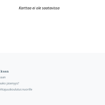
Karttaa ei ole saatavissa
ukaan
kaan
aako jäsenyys?
ohtajuuskoulutus nuorille