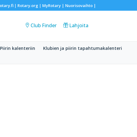
otary.fi
Rotary.org
MyRotary |
Nuorisovaihto
|
|
|
Club Finder
Lahjoita
Piirin kalenteriin
Klubien ja piirin tapahtumakalenteri