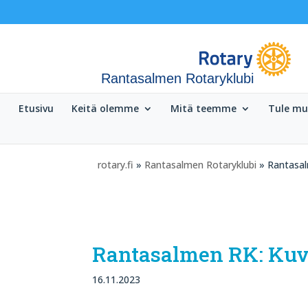
Rantasalmen Rotaryklubi
Etusivu
Keitä olemme
Mitä teemme
Tule m
rotary.fi
»
Rantasalmen Rotaryklubi
» Rantasalm
Rantasalmen RK: Kuve
16.11.2023