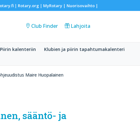
otary.fi
Rotary.org
MyRotary |
Nuorisovaihto
|
|
|
Club Finder
Lahjoita
Piirin kalenteriin
Klubien ja piirin tapahtumakalenteri
ohjeuudistus Maire Huopalainen
nen, sääntö- ja