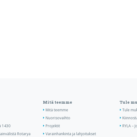
Mitä teemme
Tule m
Mitä teemme
Tule mu
Nuorisovaihto
Kiinnost
ä 1430
Projektit
RYLA – J
invälistä Rotarya
Varainhankinta ja lahjoitukset