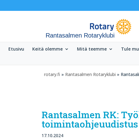
Rantasalmen Rotaryklubi
Etusivu
Keitä olemme
Mitä teemme
Tule m
rotary.fi
»
Rantasalmen Rotaryklubi
» Rantasal
Rantasalmen RK: Työk
toimintaohjeuudistu
17.10.2024