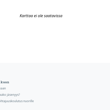
Karttaa ei ole saatavissa
ukaan
kaan
aako jäsenyys?
ohtajuuskoulutus nuorille