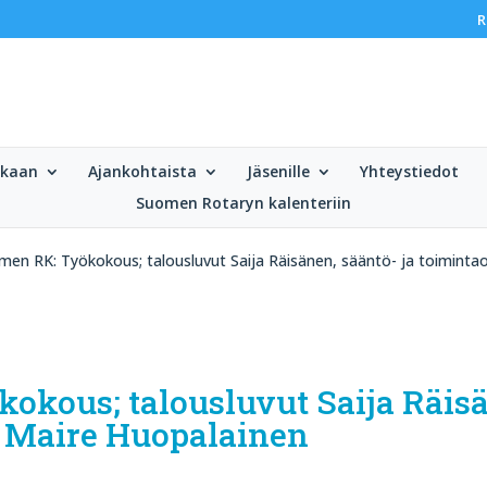
R
ukaan
Ajankohtaista
Jäsenille
Yhteystiedot
Suomen Rotaryn kalenteriin
men RK: Työkokous; talousluvut Saija Räisänen, sääntö- ja toiminta
okous; talousluvut Saija Räisä
s Maire Huopalainen