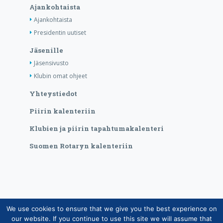
Ajankohtaista
Ajankohtaista
Presidentin uutiset
Jäsenille
Jäsensivusto
Klubin omat ohjeet
Yhteystiedot
Piirin kalenteriin
Klubien ja piirin tapahtumakalenteri
Suomen Rotaryn kalenteriin
We use cookies to ensure that we give you the best experience on
Copyright © Suomen Rotarypalvelu ry 2026 |
our website. If you continue to use this site we will assume that
Jäsentietojärjestelmän tietosuojaseloste
|
Henkilötietojen