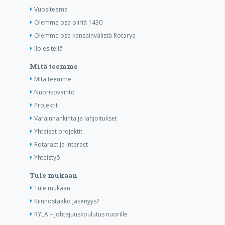
Vuositeema
Olemme osa piiriä 1430
Olemme osa kansainvälistä Rotarya
Ilo esitellä
Mitä teemme
Mitä teemme
Nuorisovaihto
Projektit
Varainhankinta ja lahjoitukset
Yhteiset projektit
Rotaract ja Interact
Yhteistyö
Tule mukaan
Tule mukaan
Kiinnostaako jäsenyys?
RYLA – Johtajuuskoulutus nuorille