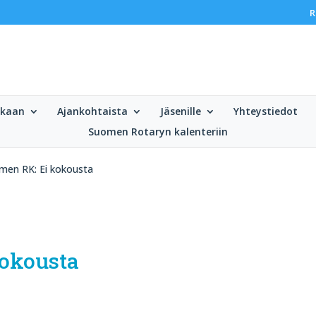
R
ukaan
Ajankohtaista
Jäsenille
Yhteystiedot
Suomen Rotaryn kalenteriin
men RK: Ei kokousta
kokousta