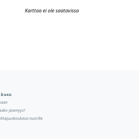
Karttaa ei ole saatavissa
ukaan
kaan
aako jäsenyys?
ohtajuuskoulutus nuorille