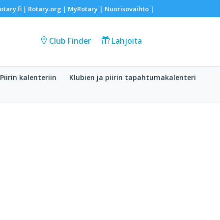
otary.fi
Rotary.org
MyRotary |
Nuorisovaihto
|
|
|
Club Finder
Lahjoita
Piirin kalenteriin
Klubien ja piirin tapahtumakalenteri