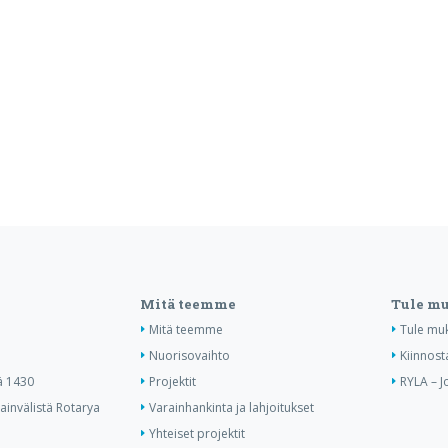
Mitä teemme
Tule m
Mitä teemme
Tule mu
Nuorisovaihto
Kiinnost
ä 1430
Projektit
RYLA – J
invälistä Rotarya
Varainhankinta ja lahjoitukset
Yhteiset projektit