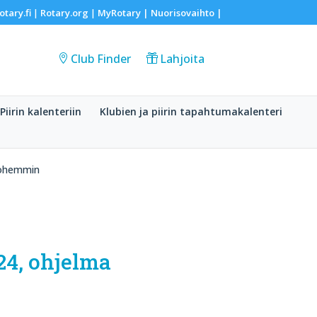
otary.fi
Rotary.org
MyRotary |
Nuorisovaihto
|
|
|
Club Finder
Lahjoita
Piirin kalenteriin
Klubien ja piirin tapahtumakalenteri
yöhemmin
24, ohjelma