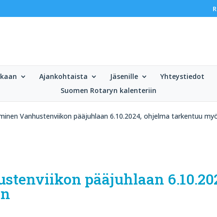
R
ukaan
Ajankohtaista
Jäsenille
Yhteystiedot
Suomen Rotaryn kalenteriin
uminen Vanhustenviikon pääjuhlaan 6.10.2024, ohjelma tarkentuu m
stenviikon pääjuhlaan 6.10.20
in