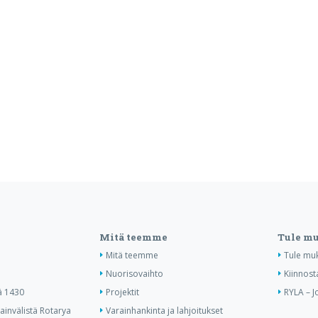
Mitä teemme
Tule m
Mitä teemme
Tule mu
Nuorisovaihto
Kiinnost
ä 1430
Projektit
RYLA – J
invälistä Rotarya
Varainhankinta ja lahjoitukset