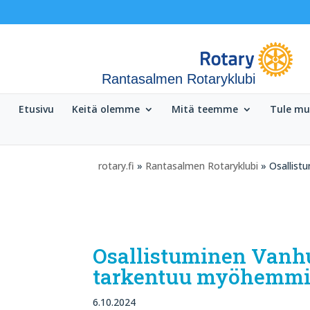
Rantasalmen Rotaryklubi
Etusivu
Keitä olemme
Mitä teemme
Tule m
rotary.fi
»
Rantasalmen Rotaryklubi
» Osallist
Osallistuminen Vanhu
tarkentuu myöhemm
6.10.2024