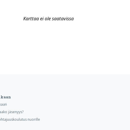
Karttaa ei ole saatavissa
ukaan
kaan
aako jäsenyys?
ohtajuuskoulutus nuorille