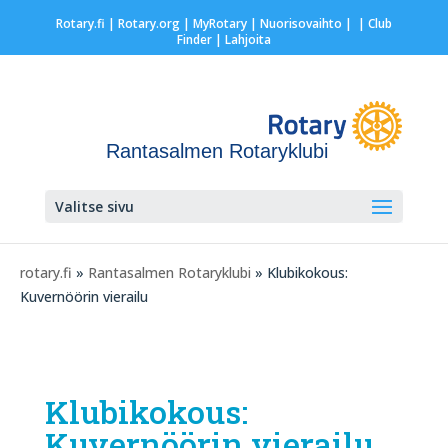
Rotary.fi
|
Rotary.org
|
MyRotary |
Nuorisovaihto
|
| Club
Finder
| Lahjoita
Rantasalmen Rotaryklubi
Valitse sivu
rotary.fi
»
Rantasalmen Rotaryklubi
» Klubikokous:
Kuvernöörin vierailu
Klubikokous:
Kuvernöörin vierailu