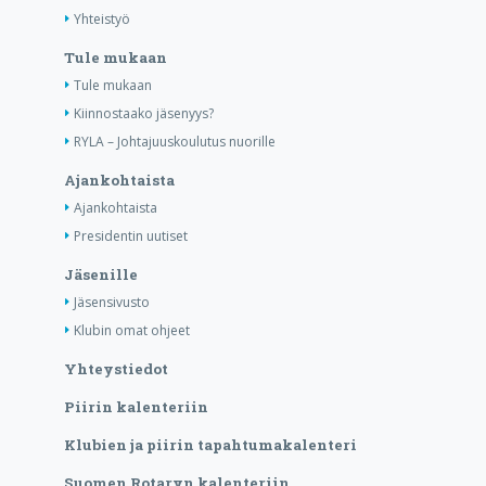
Yhteistyö
Tule mukaan
Tule mukaan
Kiinnostaako jäsenyys?
RYLA – Johtajuuskoulutus nuorille
Ajankohtaista
Ajankohtaista
Presidentin uutiset
Jäsenille
Jäsensivusto
Klubin omat ohjeet
Yhteystiedot
Piirin kalenteriin
Klubien ja piirin tapahtumakalenteri
Suomen Rotaryn kalenteriin