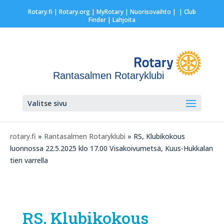
Rotary.fi
|
Rotary.org
|
MyRotary |
Nuorisovaihto
|
| Club
Finder
| Lahjoita
Rantasalmen Rotaryklubi
Valitse sivu
rotary.fi
»
Rantasalmen Rotaryklubi
» RS, Klubikokous
luonnossa 22.5.2025 klo 17.00 Visakoivumetsä, Kuus-Hukkalan
tien varrella
RS, Klubikokous