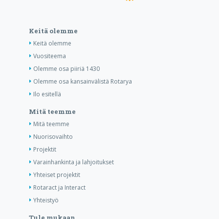
Keitä olemme
Keitä olemme
Vuositeema
Olemme osa piiriä 1430
Olemme osa kansainvälistä Rotarya
Ilo esitellä
Mitä teemme
Mitä teemme
Nuorisovaihto
Projektit
Varainhankinta ja lahjoitukset
Yhteiset projektit
Rotaract ja Interact
Yhteistyö
Tule mukaan