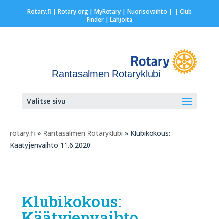
Rotary.fi
|
Rotary.org
|
MyRotary |
Nuorisovaihto
|
| Club
Finder
| Lahjoita
Rantasalmen Rotaryklubi
Valitse sivu
rotary.fi
»
Rantasalmen Rotaryklubi
» Klubikokous:
Käätyjenvaihto 11.6.2020
Klubikokous:
Käätyjenvaihto