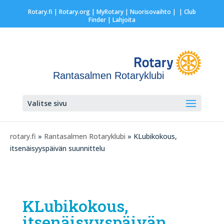
Rotary.fi
|
Rotary.org
|
MyRotary |
Nuorisovaihto
|
| Club
Finder
| Lahjoita
Rantasalmen Rotaryklubi
Valitse sivu
rotary.fi
»
Rantasalmen Rotaryklubi
» KLubikokous,
itsenäisyyspäivän suunnittelu
KLubikokous,
itsenäisyyspäivän