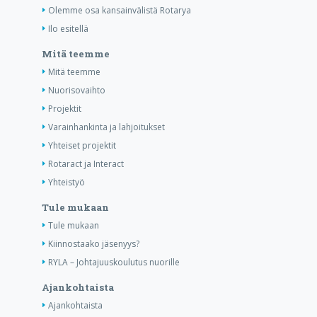
Olemme osa kansainvälistä Rotarya
Ilo esitellä
Mitä teemme
Mitä teemme
Nuorisovaihto
Projektit
Varainhankinta ja lahjoitukset
Yhteiset projektit
Rotaract ja Interact
Yhteistyö
Tule mukaan
Tule mukaan
Kiinnostaako jäsenyys?
RYLA – Johtajuuskoulutus nuorille
Ajankohtaista
Ajankohtaista