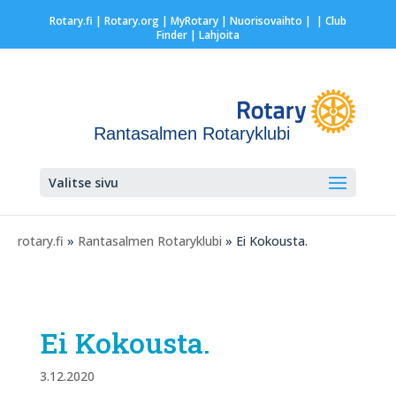
Rotary.fi
|
Rotary.org
|
MyRotary |
Nuorisovaihto
|
| Club
Finder
| Lahjoita
Rantasalmen Rotaryklubi
Valitse sivu
rotary.fi
»
Rantasalmen Rotaryklubi
» Ei Kokousta.
Ei Kokousta.
3.12.2020