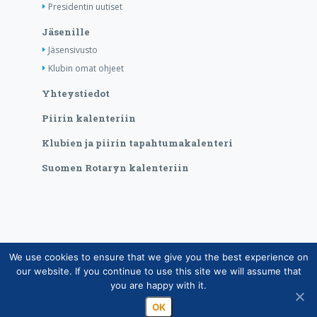
Presidentin uutiset
Jäsenille
Jäsensivusto
Klubin omat ohjeet
Yhteystiedot
Piirin kalenteriin
Klubien ja piirin tapahtumakalenteri
Suomen Rotaryn kalenteriin
We use cookies to ensure that we give you the best experience on
Copyright © Suomen Rotarypalvelu ry 2026 |
our website. If you continue to use this site we will assume that
Jäsentietojärjestelmän tietosuojaseloste
|
Henkilötietojen
you are happy with it.
käsittely Rotarytoiminnassa
OK