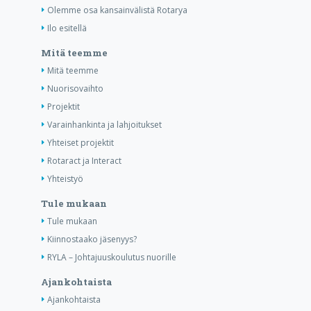
Olemme osa kansainvälistä Rotarya
Ilo esitellä
Mitä teemme
Mitä teemme
Nuorisovaihto
Projektit
Varainhankinta ja lahjoitukset
Yhteiset projektit
Rotaract ja Interact
Yhteistyö
Tule mukaan
Tule mukaan
Kiinnostaako jäsenyys?
RYLA – Johtajuuskoulutus nuorille
Ajankohtaista
Ajankohtaista