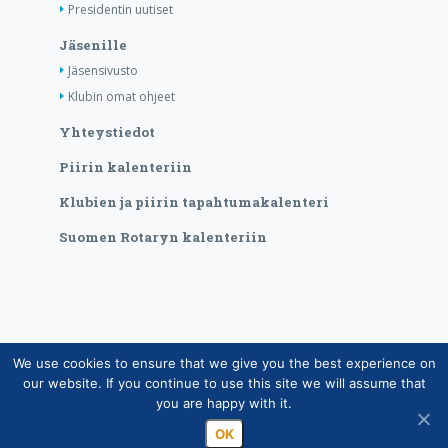
Presidentin uutiset
Jäsenille
Jäsensivusto
Klubin omat ohjeet
Yhteystiedot
Piirin kalenteriin
Klubien ja piirin tapahtumakalenteri
Suomen Rotaryn kalenteriin
We use cookies to ensure that we give you the best experience on
Copyright © Suomen Rotarypalvelu ry 2026 |
our website. If you continue to use this site we will assume that
Jäsentietojärjestelmän tietosuojaseloste
|
Henkilötietojen
you are happy with it.
käsittely Rotarytoiminnassa
OK