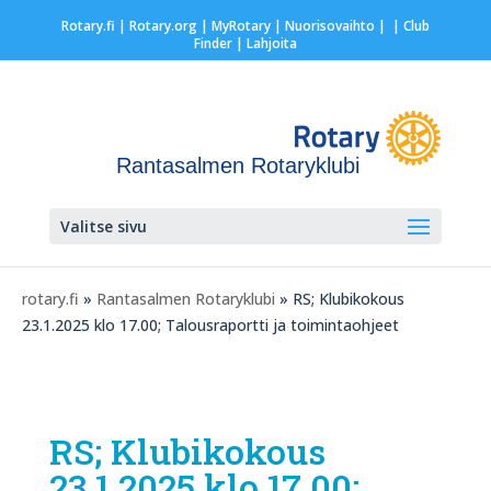
Rotary.fi
|
Rotary.org
|
MyRotary |
Nuorisovaihto
|
| Club
Finder
| Lahjoita
Rantasalmen Rotaryklubi
Valitse sivu
rotary.fi
»
Rantasalmen Rotaryklubi
» RS; Klubikokous
23.1.2025 klo 17.00; Talousraportti ja toimintaohjeet
RS; Klubikokous
23.1.2025 klo 17.00;