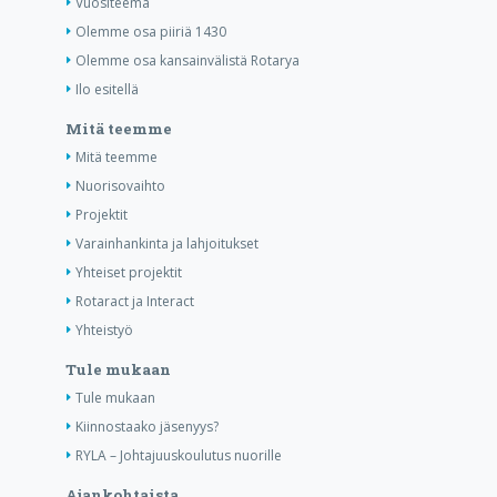
Vuositeema
Olemme osa piiriä 1430
Olemme osa kansainvälistä Rotarya
Ilo esitellä
Mitä teemme
Mitä teemme
Nuorisovaihto
Projektit
Varainhankinta ja lahjoitukset
Yhteiset projektit
Rotaract ja Interact
Yhteistyö
Tule mukaan
Tule mukaan
Kiinnostaako jäsenyys?
RYLA – Johtajuuskoulutus nuorille
Ajankohtaista