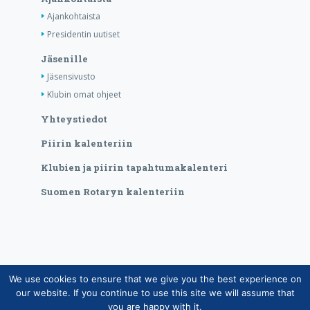
Ajankohtaista
Presidentin uutiset
Jäsenille
Jäsensivusto
Klubin omat ohjeet
Yhteystiedot
Piirin kalenteriin
Klubien ja piirin tapahtumakalenteri
Suomen Rotaryn kalenteriin
We use cookies to ensure that we give you the best experience on
Copyright © Suomen Rotarypalvelu ry 2026 |
our website. If you continue to use this site we will assume that
Jäsentietojärjestelmän tietosuojaseloste
|
Henkilötietojen
you are happy with it.