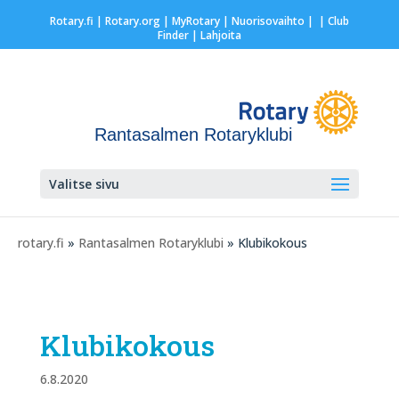
Rotary.fi
|
Rotary.org
|
MyRotary |
Nuorisovaihto
|
| Club
Finder
| Lahjoita
Rantasalmen Rotaryklubi
Valitse sivu
rotary.fi
»
Rantasalmen Rotaryklubi
» Klubikokous
Klubikokous
6.8.2020