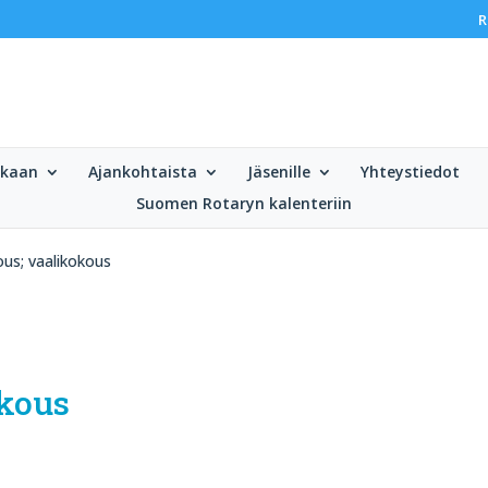
R
ukaan
Ajankohtaista
Jäsenille
Yhteystiedot
Suomen Rotaryn kalenteriin
us; vaalikokous
okous