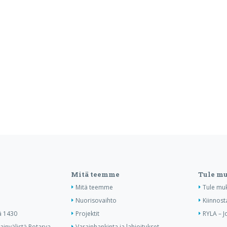
Mitä teemme
Tule m
Mitä teemme
Tule mu
Nuorisovaihto
Kiinnost
ä 1430
Projektit
RYLA – J
invälistä Rotarya
Varainhankinta ja lahjoitukset