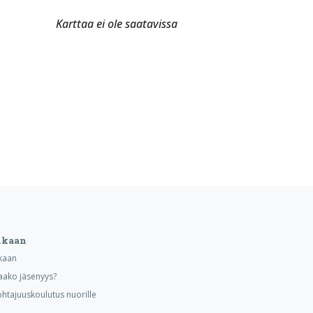
Karttaa ei ole saatavissa
ukaan
kaan
aako jäsenyys?
ohtajuuskoulutus nuorille