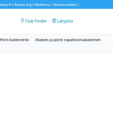
otary.fi
Rotary.org
MyRotary |
Nuorisovaihto
|
|
|
Club Finder
Lahjoita
Piirin kalenteriin
Klubien ja piirin tapahtumakalenteri