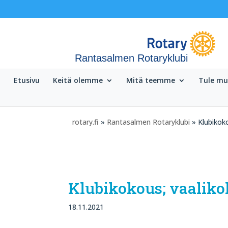
Rantasalmen Rotaryklubi
Etusivu
Keitä olemme
Mitä teemme
Tule m
rotary.fi
»
Rantasalmen Rotaryklubi
» Klubikoko
Klubikokous; vaalik
18.11.2021