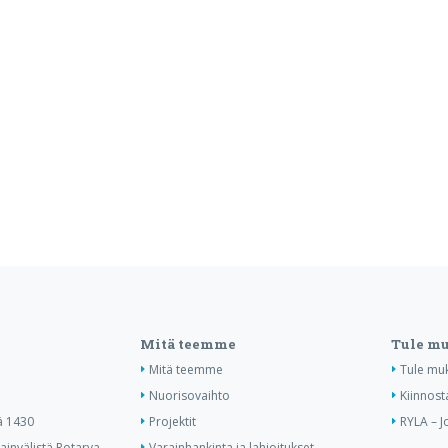
Mitä teemme
Tule m
Mitä teemme
Tule mu
Nuorisovaihto
Kiinnost
ä 1430
Projektit
RYLA – J
invälistä Rotarya
Varainhankinta ja lahjoitukset