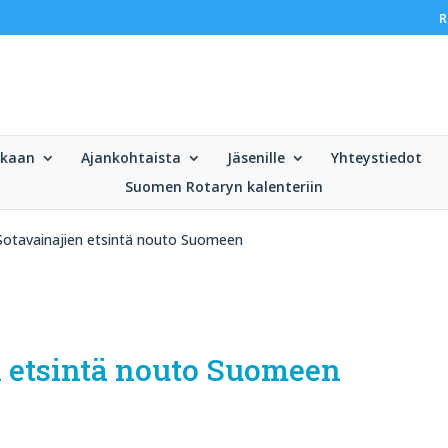
R
ukaan
Ajankohtaista
Jäsenille
Yhteystiedot
Suomen Rotaryn kalenteriin
Sotavainajien etsintä nouto Suomeen
n etsintä nouto Suomeen