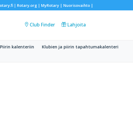
otary.fi
Rotary.org
MyRotary |
Nuorisovaihto
|
|
|
Club Finder
Lahjoita
Piirin kalenteriin
Klubien ja piirin tapahtumakalenteri