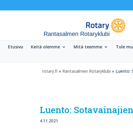
Rantasalmen Rotaryklubi
Etusivu
Keitä olemme
Mitä teemme
Tule m
rotary.fi
»
Rantasalmen Rotaryklubi
» Luento: 
Luento: Sotavainajie
4.11.2021