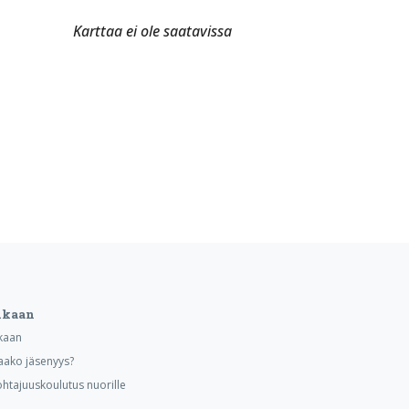
Karttaa ei ole saatavissa
ukaan
kaan
aako jäsenyys?
ohtajuuskoulutus nuorille