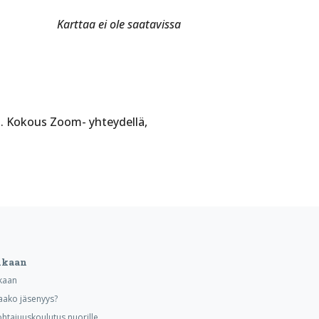
Karttaa ei ole saatavissa
aa. Kokous Zoom- yhteydellä,
ukaan
kaan
aako jäsenyys?
ohtajuuskoulutus nuorille