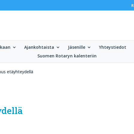
R
ukaan
Ajankohtaista
Jäsenille
Yhteystiedot
Suomen Rotaryn kalenteriin
ous etäyhteydellä
dellä