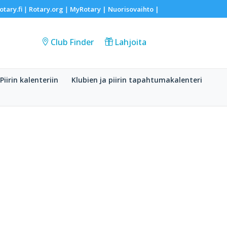
otary.fi
Rotary.org
MyRotary |
Nuorisovaihto
|
|
|
Club Finder
Lahjoita
Piirin kalenteriin
Klubien ja piirin tapahtumakalenteri