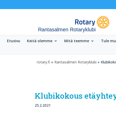
Rantasalmen Rotaryklubi
Etusivu
Keitä olemme
Mitä teemme
Tule m
rotary.fi
»
Rantasalmen Rotaryklubi
» Klubikok
Klubikokous etäyhtey
25.2.2021