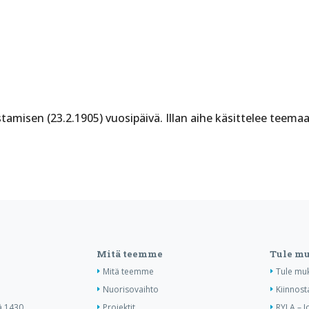
stamisen (23.2.1905) vuosipäivä. Illan aihe käsittelee teem
Mitä teemme
Tule m
Mitä teemme
Tule mu
Nuorisovaihto
Kiinnost
ä 1430
Projektit
RYLA – J