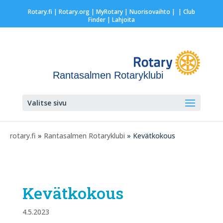
Rotary.fi
|
Rotary.org
|
MyRotary |
Nuorisovaihto
|
| Club
Finder
| Lahjoita
Rantasalmen Rotaryklubi
Valitse sivu
rotary.fi
»
Rantasalmen Rotaryklubi
» Kevätkokous
Kevätkokous
4.5.2023