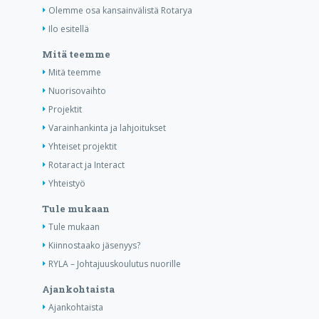
Olemme osa kansainvälistä Rotarya
Ilo esitellä
Mitä teemme
Mitä teemme
Nuorisovaihto
Projektit
Varainhankinta ja lahjoitukset
Yhteiset projektit
Rotaract ja Interact
Yhteistyö
Tule mukaan
Tule mukaan
Kiinnostaako jäsenyys?
RYLA – Johtajuuskoulutus nuorille
Ajankohtaista
Ajankohtaista