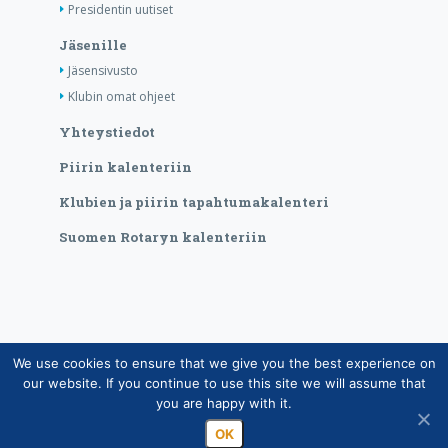
Presidentin uutiset
Jäsenille
Jäsensivusto
Klubin omat ohjeet
Yhteystiedot
Piirin kalenteriin
Klubien ja piirin tapahtumakalenteri
Suomen Rotaryn kalenteriin
We use cookies to ensure that we give you the best experience on
Copyright © Suomen Rotarypalvelu ry 2026 |
our website. If you continue to use this site we will assume that
Jäsentietojärjestelmän tietosuojaseloste
|
Henkilötietojen
you are happy with it.
käsittely Rotarytoiminnassa
OK