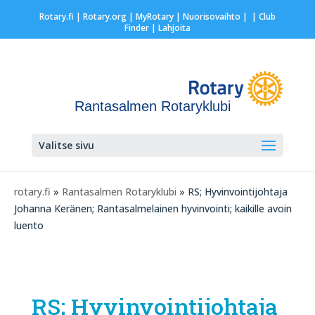
Rotary.fi
|
Rotary.org
|
MyRotary |
Nuorisovaihto
|
| Club
Finder
| Lahjoita
Rantasalmen Rotaryklubi
Valitse sivu
rotary.fi
»
Rantasalmen Rotaryklubi
» RS; Hyvinvointijohtaja
Johanna Keränen; Rantasalmelainen hyvinvointi; kaikille avoin
luento
RS; Hyvinvointijohtaja