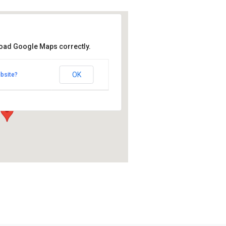
load Google Maps correctly.
en kirkko
OK
bsite?
- Rantasalmi
t