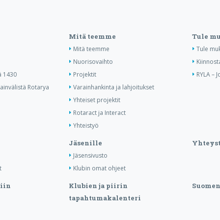
Mitä teemme
Tule m
Mitä teemme
Tule mu
Nuorisovaihto
Kiinnost
ä 1430
Projektit
RYLA – J
invälistä Rotarya
Varainhankinta ja lahjoitukset
Yhteiset projektit
Rotaract ja Interact
Yhteistyö
Jäsenille
Yhteyst
Jäsensivusto
t
Klubin omat ohjeet
iin
Klubien ja piirin
Suomen 
tapahtumakalenteri