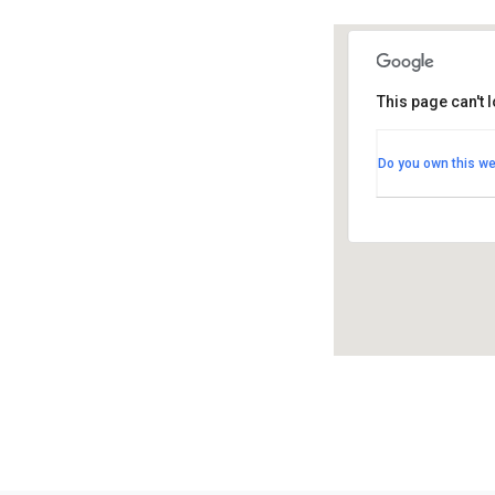
This page can't 
Rantasalm
Do you own this we
Kirkkotie 3 
Tapahtuma