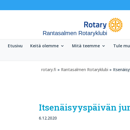
Rantasalmen Rotaryklubi
Etusivu
Keitä olemme
Mitä teemme
Tule m
rotary.fi
»
Rantasalmen Rotaryklubi
» Itsenäisy
Itsenäisyyspäivän j
6.12.2020