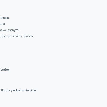
ukaan
kaan
aako jäsenyys?
ohtajuuskoulutus nuorille
iedot
Rotaryn kalenteriin