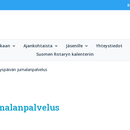
R
ukaan
Ajankohtaista
Jäsenille
Yhteystiedot
Suomen Rotaryn kalenteriin
yspäivän jumalanpalvelus
umalanpalvelus