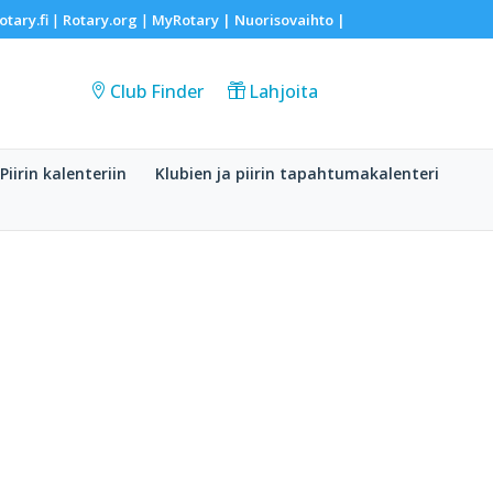
otary.fi
Rotary.org
MyRotary |
Nuorisovaihto
|
|
|
Club Finder
Lahjoita
Piirin kalenteriin
Klubien ja piirin tapahtumakalenteri